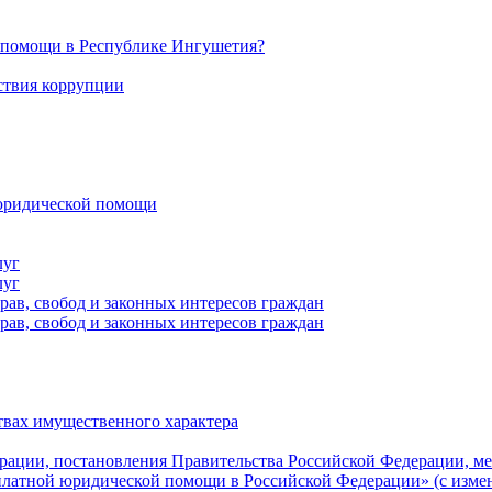
й помощи в Республике Ингушетия?
ствия коррупции
 юридической помощи
луг
луг
рав, свобод и законных интересов граждан
рав, свобод и законных интересов граждан
ствах имущественного характера
ерации, постановления Правительства Российской Федерации, 
есплатной юридической помощи в Российской Федерации» (с изм