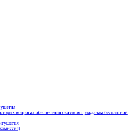
гушетия
которых вопросах обеспечения оказания гражданам бесплатной
Ингушетия
комиссия)