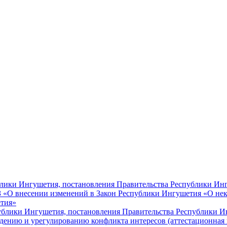
блики Ингушетия, постановления Правительства Республики Ин
РЗ «О внесении изменений в Закон Республики Ингушетия «О не
тия»
ублики Ингушетия, постановления Правительства Республики 
дению и урегулированию конфликта интересов (аттестационная 