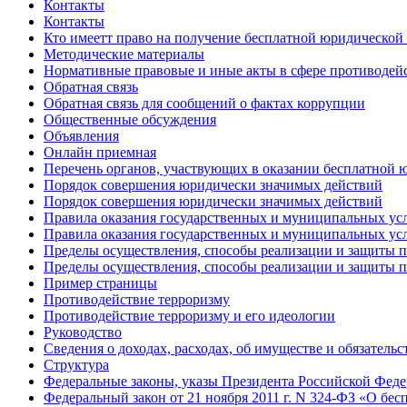
Контакты
Контакты
Кто имеетт право на получение бесплатной юридическо
Методические материалы
Нормативные правовые и иные акты в сфере противодей
Обратная связь
Обратная связь для сообщений о фактах коррупции
Общественные обсуждения
Объявления
Онлайн приемная
Перечень органов, участвующих в оказании бесплатной
Порядок совершения юридически значимых действий
Порядок совершения юридически значимых действий
Правила оказания государственных и муниципальных ус
Правила оказания государственных и муниципальных ус
Пределы осуществления, способы реализации и защиты п
Пределы осуществления, способы реализации и защиты п
Пример страницы
Противодействие терроризму
Противодействие терроризму и его идеологии
Руководство
Сведения о доходах, расходах, об имуществе и обязатель
Структура
Федеральные законы, указы Президента Российской Фед
Федеральный закон от 21 ноября 2011 г. N 324-ФЗ «О б