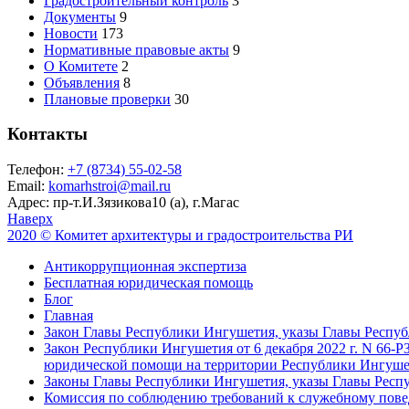
Градостроительный контроль
3
Документы
9
Новости
173
Нормативные правовые акты
9
О Комитете
2
Объявления
8
Плановые проверки
30
Контакты
Телефон:
+7 (8734) 55-02-58
Email:
komarhstroi@mail.ru
Адрес:
пр-т.И.Зязикова10 (а), г.Магас
Наверх
2020 © Комитет архитектуры и градостроительства РИ
Антикоррупционная экспертиза
Бесплатная юридическая помощь
Блог
Главная
Закон Главы Республики Ингушетия, указы Главы Респу
Закон Республики Ингушетия от 6 декабря 2022 г. N 66-
юридической помощи на территории Республики Ингуше
Законы Главы Республики Ингушетия, указы Главы Респ
Комиссия по соблюдению требований к служебному пове