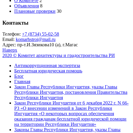
О Комитете
2
Объявления
8
Плановые проверки
30
Контакты
Телефон:
+7 (8734) 55-02-58
Email:
komarhstroi@mail.ru
Адрес:
пр-т.И.Зязикова10 (а), г.Магас
Наверх
2020 © Комитет архитектуры и градостроительства РИ
Антикоррупционная экспертиза
Бесплатная юридическая помощь
Блог
Главная
Закон Главы Республики Ингушетия, указы Главы
Республики Ингушетия, постановления Правительства
Республики Ингушетия
Закон Республики Ингушетия от 6 декабря 2022 г. N 66-
РЗ «О внесении изменений в Закон Республики
Ингушетия «О некоторых вопросах обеспечения
оказания гражданам бесплатной юридической помощи
на территории Республики Ингушетия»
Законы Главы Республики Ингушетия, указы Главы